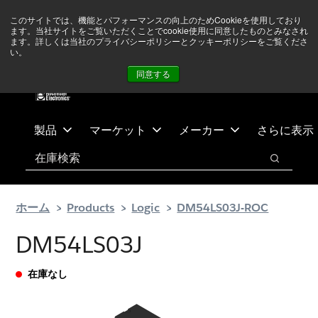
メ
フ
現在中東情勢を注視していますが、オペレーションに影響は
このサイトでは、機能とパフォーマンスの向上のためCookieを使用しており
イ
ッ
ありません
詳しい情報はこちら➜
ます。当社サイトをご覧いただくことでcookie使用に同意したものとみなされ
ン
タ
ます。詳しくは当社のプライバシーポリシーとクッキーポリシーをご覧くださ
い。
ニュース
お問合せ
ログイン
コ
ー
同意する
ン
に
テ
ス
ン
キ
ツ
ッ
製品
マーケット
メーカー
さらに表示
へ
プ
検索
ス
検索
キ
ッ
ホーム
Products
Logic
DM54LS03J-ROC
プ
DM54LS03J
在庫なし