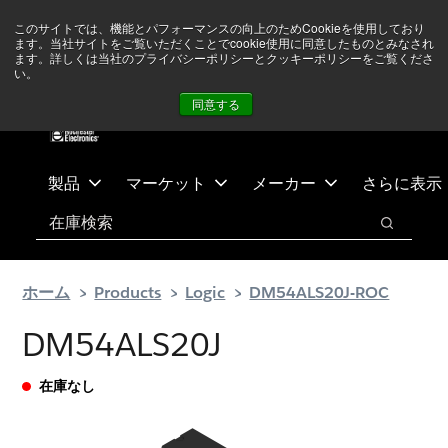
メ
フ
現在中東情勢を注視していますが、オペレーションに影響は
このサイトでは、機能とパフォーマンスの向上のためCookieを使用しており
イ
ッ
ありません
詳しい情報はこちら➜
ます。当社サイトをご覧いただくことでcookie使用に同意したものとみなされ
ン
タ
ます。詳しくは当社のプライバシーポリシーとクッキーポリシーをご覧くださ
い。
ニュース
お問合せ
ログイン
コ
ー
同意する
ン
に
テ
ス
ン
キ
ツ
ッ
製品
マーケット
メーカー
さらに表示
へ
プ
検索
ス
検索
キ
ッ
ホーム
Products
Logic
DM54ALS20J-ROC
プ
DM54ALS20J
在庫なし