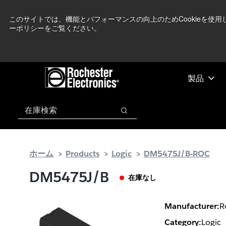
メ
フ
現在中東情勢を
イ
ッ
このサイトでは、機能とパフォーマンスの向上のためCookieを使
ーポリシーをご覧ください。
ン
タ
コ
ー
ン
に
テ
ス
ン
キ
製品
ツ
ッ
へ
プ
検索
ス
検索
キ
ッ
プ
ホーム
Products
Logic
DM5475J/B-ROC
DM5475J/B
在庫なし
Manufacturer:
R
Category:
Logic