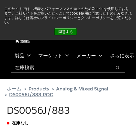
メ
フ
現在中東情勢を注視していますが、オペレーションに影響は
このサイトでは、機能とパフォーマンスの向上のためCookieを使用しており
イ
ッ
ありません
詳しい情報はこちら➜
ます。当社サイトをご覧いただくことでcookie使用に同意したものとみなされ
ン
タ
ます。詳しくは当社のプライバシーポリシーとクッキーポリシーをご覧くださ
い。
ニュース
お問合せ
ログイン
コ
ー
同意する
ン
に
テ
ス
ン
キ
ツ
ッ
製品
マーケット
メーカー
さらに表示
へ
プ
検索
ス
検索
キ
ッ
ホーム
Products
Analog & Mixed Signal
プ
DS0056J/883-ROC
DS0056J/883
在庫なし