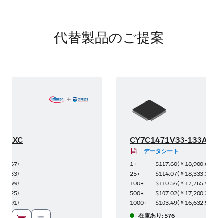
代替製品のご提案
33AXC
CY7C1471V33-133AXC
データシート
900.67
)
1+
$117.60
(
￥18,900.67
)
333.33
)
25+
$114.07
(
￥18,333.33
)
765.99
)
100+
$110.54
(
￥17,765.99
)
200.25
)
500+
$107.02
(
￥17,200.25
)
632.91
)
1000+
$103.49
(
￥16,632.91
)
在庫あり: 576