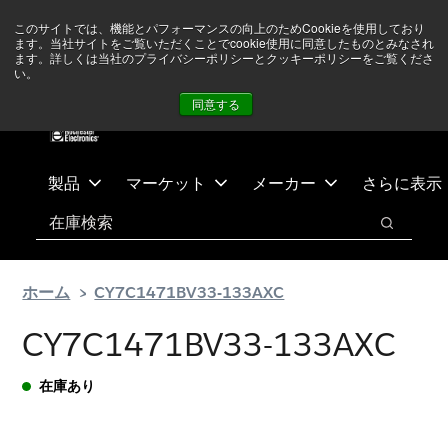
メ
フ
現在中東情勢を注視していますが、オペレーションに影響は
このサイトでは、機能とパフォーマンスの向上のためCookieを使用しており
イ
ッ
ありません
詳しい情報はこちら➜
ます。当社サイトをご覧いただくことでcookie使用に同意したものとみなされ
ン
タ
ます。詳しくは当社のプライバシーポリシーとクッキーポリシーをご覧くださ
い。
ニュース
お問合せ
ログイン
コ
ー
同意する
ン
に
テ
ス
ン
キ
ツ
ッ
製品
マーケット
メーカー
さらに表示
へ
プ
検索
ス
検索
キ
ッ
ホーム
CY7C1471BV33-133AXC
プ
CY7C1471BV33-133AXC
在庫あり