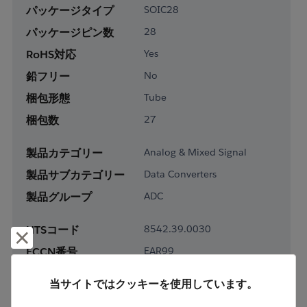
パッケージタイプ
SOIC28
パッケージピン数
28
RoHS対応
Yes
鉛フリー
No
梱包形態
Tube
梱包数
27
製品カテゴリー
Analog & Mixed Signal
製品サブカテゴリー
Data Converters
製品グループ
ADC
HTSコード
8542.39.0030
却下して閉じる
ECCN番号
EAR99
当サイトではクッキーを使用しています。