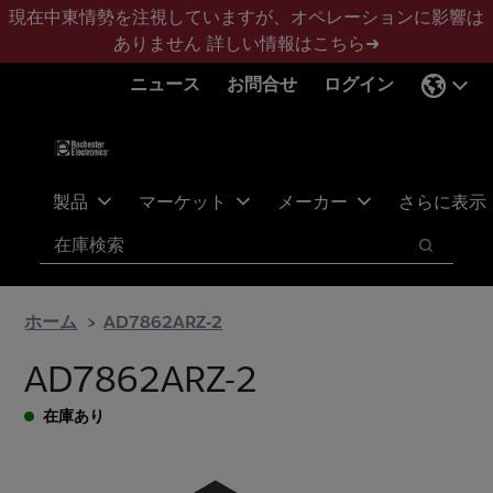
メ
フ
現在中東情勢を注視していますが、オペレーションに影響は
イ
ッ
ありません
詳しい情報はこちら➜
ン
タ
ニュース
お問合せ
ログイン
コ
ー
ン
に
テ
ス
ン
キ
ツ
ッ
製品
マーケット
メーカー
さらに表示
へ
プ
検索
ス
検索
キ
ッ
ホーム
AD7862ARZ-2
プ
AD7862ARZ-2
在庫あり