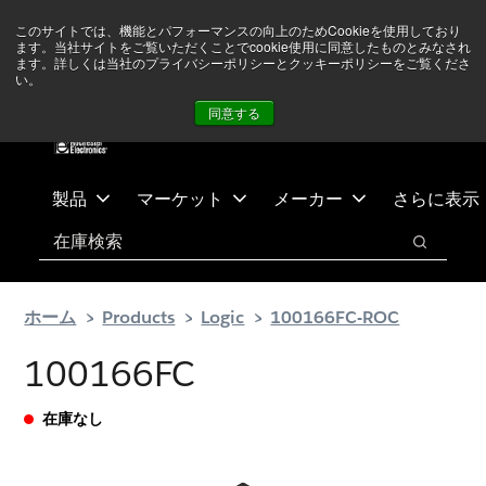
メ
フ
現在中東情勢を注視していますが、オペレーションに影響は
このサイトでは、機能とパフォーマンスの向上のためCookieを使用しており
イ
ッ
ありません
詳しい情報はこちら➜
ます。当社サイトをご覧いただくことでcookie使用に同意したものとみなされ
ン
タ
ます。詳しくは当社のプライバシーポリシーとクッキーポリシーをご覧くださ
い。
ニュース
お問合せ
ログイン
コ
ー
同意する
ン
に
テ
ス
ン
キ
ツ
ッ
製品
マーケット
メーカー
さらに表示
へ
プ
検索
ス
検索
キ
ッ
ホーム
Products
Logic
100166FC-ROC
プ
100166FC
在庫なし