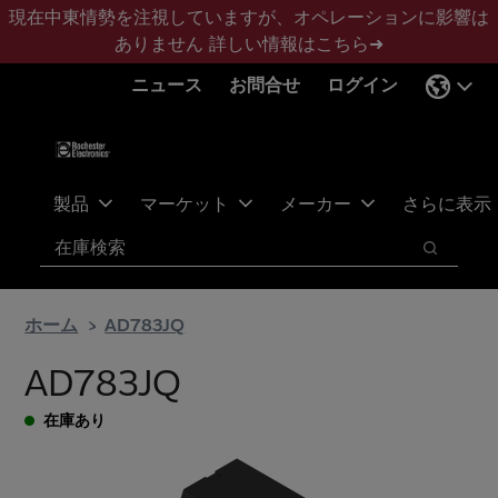
メ
フ
現在中東情勢を注視していますが、オペレーションに影響は
イ
ッ
ありません
詳しい情報はこちら➜
ン
タ
ニュース
お問合せ
ログイン
コ
ー
ン
に
テ
ス
ン
キ
ツ
ッ
製品
マーケット
メーカー
さらに表示
へ
プ
検索
ス
検索
キ
ッ
ホーム
AD783JQ
プ
AD783JQ
在庫あり