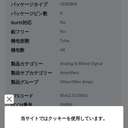
パッケージタイプ
CERDIP8
パッケージピン数
8
RoHS対応
No
鉛フリー
No
梱包形態
Tube
梱包数
48
製品カテゴリー
Analog & Mixed Signal
製品サブカテゴリー
Amplifiers
製品グループ
Other/Misc Amps
HTSコード
8542.33.0001
却下して閉じる
ECCN番号
EAR99
当サイトではクッキーを使用しています。