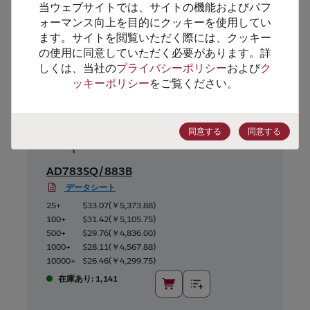
当ウェブサイトでは、サイトの機能およびパフ
代替製品のご提案
ォーマンス向上を目的にクッキーを使用してい
ます。サイトを閲覧いただく際には、クッキー
の使用に同意していただく必要があります。詳
しくは、当社の
プライバシーポリシー
および
ク
ッキーポリシー
をご覧ください。
同意する
同意する
AD783SQ/883B
データシート
25+
$33.07
(
￥5,373.88
)
100+
$31.42
(
￥5,105.75
)
500+
$29.76
(
￥4,836.00
)
1000+
$28.11
(
￥4,567.88
)
10000+
$26.46
(
￥4,299.75
)
在庫あり: 1,141