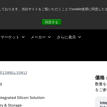
注視していますが、オペレーションに影響はありません
詳し
用しております。当社サイトをご覧いただくことでcookie使用に同意
同意する
マーケット
メーカー
さらに表示
5128BLL-10KLI
価格 
数量を
り
をご参
ntegrated Silicon Solution
Inte
y & Storage