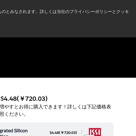
い情報はこちら➜
したものとみなされます。詳しくは当社のプライバシーポリシーとクッキ
ニュース
お問合せ
ログイン
:
$4.48
(
￥720.03
)
増やすとお得に購入できます！詳しくは下記価格表
照ください。
grated Silicon
|
$4.48
(
￥720.03
)