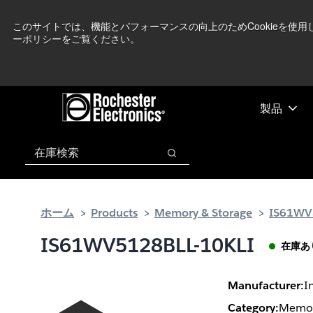
メ
フ
現在中東情勢を
イ
ッ
このサイトでは、機能とパフォーマンスの向上のためCookieを使
ーポリシーをご覧ください。
ン
タ
コ
ー
ン
に
テ
ス
ン
キ
製品
ツ
ッ
へ
プ
検索
ス
検索
キ
ッ
プ
ホーム
Products
Memory & Storage
IS61WV
IS61WV5128BLL-10KLI
在庫あ
Manufacturer:
I
Category:
Memor