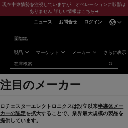
メ
フ
現在中東情勢を注視していますが、オペレーションに影響は
イ
ッ
ありません
詳しい情報はこちら➜
ン
タ
ニュース
お問合せ
ログイン
コ
ー
ン
に
テ
ス
ン
キ
ツ
ッ
製品
マーケット
メーカー
さらに表示
へ
プ
検索
ス
検索
キ
ッ
注目のメーカー
プ
ロチェスターエレクトロニクスは設立以来
半導体メー
カーの認定
を拡大することで、業界最大規模の製品を
提供しています。